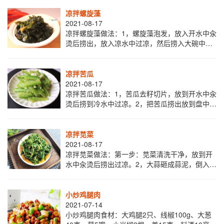
匀。3，把杏鲍菇捞出放到盘中，倒入料汁，吃
凉拌螺旋藻
2021-08-17
凉拌螺旋藻做法：1，螺旋藻泡发，放入开水中汆
烫后捞出，放入凉水中过凉，然后捞入大碗中。
2，碗里放入生抽，醋，盐，芝麻，泼上热油搅拌
均匀。3，把调拌好的料汁倒入螺旋藻中拌匀
凉拌苦瓜
2021-08-17
凉拌苦瓜做法：1，苦瓜去籽切片，放到开水中汆
烫后捞到冷水中过凉。2，把苦瓜捞出放到盘中，
加入蒜泥，生抽，醋香油拌匀即成。
凉拌苋菜
2021-08-17
凉拌苋菜做法：第一步：苋菜清洗干净，放到开
水中汆烫后捞出过凉。2，大蒜砸成蒜泥，倒入碗
中，加入生抽，醋，盐，香油拌匀。3，把苋菜捞
出放入盘子里，倒入料汁即成。
小炒鸡腿肉
2021-07-14
小炒鸡腿肉食材：大鸡腿2只、线椒100g、大葱