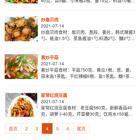
40克、蒜5瓣、小米椒2根、姜15克、料酒10毫
升、生抽20g、盐2克、花椒粉1.5克、藤椒油10
毫升、蚝油15毫升、豆豉1
炒扇贝肉
2021-07-14
炒扇贝肉食材：扇贝肉、葱段、姜片，韩式辣酱3
勺、蚝油1.5勺、蒸鱼酱油1勺,料酒2勺、糖2勺和
米醋半勺、水淀粉1、锅中倒入足量凉水，放葱
段、姜片，一小酒盅的白酒，以大火烧
素炒平菇
2021-07-14
素炒平菇食材：平菇750克、黄瓜1根、葱、姜、
蒜末各1茶匙、干红辣椒6根、盐1茶匙、糖1茶
匙、酱油1汤匙、香油1/2茶匙。1.将平菇择开，
放入淡盐水中浸泡20分钟后，逐片
家常红烧豆腐
2021-07-14
家常红烧豆腐食材：老豆腐580克，新鲜香菇40
克，胡萝卜40克，芹菜梗30克；饮用水150毫升
调料：酱油12.8克（生抽多一点，老抽少一
点），盐1茶匙，植物油2大汤匙1、
首页
2
3
4
5
6
尾页