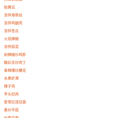
拍黄瓜
凉拌海带丝
凉拌鸡腿肉
凉拌苦瓜
火烧辣椒
凉拌蒜苔
剁辣椒炒鸡胗
酸豇豆炒肉丁
香辣爆炒腰花
水煮虾滑
辣子鸡
芋头扣肉
家常红烧豆腐
素炒平菇
炒扇贝肉