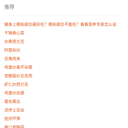
推荐
猪身上哪些部位最好吃？哪些部位不能吃？看看营养专家怎么说
干锅卷心菜
水煮西兰花
时蔬杂炒
豆角肉末
鸡蛋炒香芹杂蔬
杏鲍菇炒五花肉
虾仁炒西兰花
鸡蛋炒杂蔬
蓑衣黄瓜
凉拌土豆丝
炝拌芦笋
爽口杏鲍菇