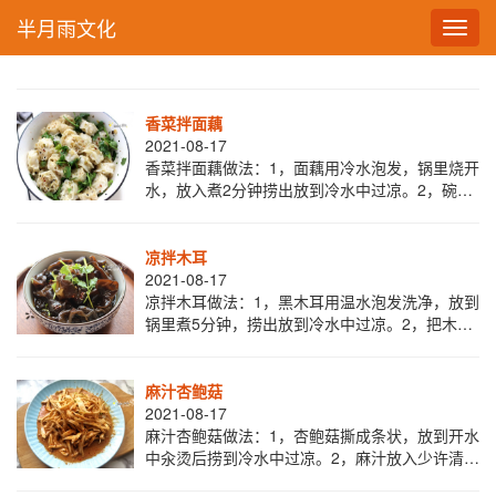
半月雨文化
Toggl
navig
香菜拌面藕
2021-08-17
香菜拌面藕做法：1，面藕用冷水泡发，锅里烧开
水，放入煮2分钟捞出放到冷水中过凉。2，碗里
放入麻汁，加少许水搅拌均匀泄开，加入蚝油，
生抽，盐，少许红油拌匀。3，把拌好的料汁
凉拌木耳
2021-08-17
凉拌木耳做法：1，黑木耳用温水泡发洗净，放到
锅里煮5分钟，捞出放到冷水中过凉。2，把木耳
捞出放到大碗中，加入生抽，醋，盐，鸡精，香
油，芝麻，拌匀。3，最后撒上香菜即成。
麻汁杏鲍菇
2021-08-17
麻汁杏鲍菇做法：1，杏鲍菇撕成条状，放到开水
中汆烫后捞到冷水中过凉。2，麻汁放入少许清水
稀释搅拌均匀，加入蚝油，生抽，盐，红油拌