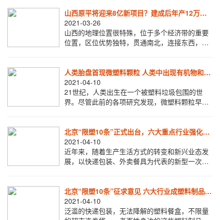
商开始不附送充电头。这样的做法有一个共同的
理
山西原平将迎来8亿新项目？建成后年产12万吨
可降解塑料
2021-03-26
山西的地理位置很特殊，位于多个经济带的重要
位置，区位优势独特，贯通南北，连接东西，交
通便捷。近年来，山西主动适应经济发展动态，
在经济转型升级方面取得了重大进展，山西对自
身
人类胎盘首现微塑料颗粒 人类中出现有机物和无
机物的混合体
2021-04-10
21世纪，人类出生在一个被塑料垃圾包围的世
界。尽管此前的各项研究发现，微塑料颗粒早已
遍及人类及其他生物的日常活动中。然而，一项
最新研究揭示，塑料微粒与人类的联系甚至可以
追
北京“限塑10条”正式出台，六大重点行业强化
“减塑”
2021-04-10
近年来，随着生产生活方式的转变和新兴业态发
展，以快递包装、外卖餐具为代表的新型一次性
塑料制品消费量持续快速上升，塑料污染问题也
逐步上升为全球关注的热点问题。为进一步加强
北
北京“限塑10条”征求意见 六大行业成塑料制品禁
限重点
2021-04-10
泛滥的快递包装，无法降解的塑料餐盒，不限量