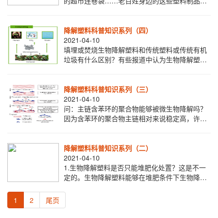
的超市连卷袋……老百姓身边的这些塑料制品即
将成为禁限的重中之重。从11月10日开始，北京
市发改委等部门对《北京市塑料污染治理行动
降解塑料科普知识系列（四）
2021-04-10
填埋或焚烧生物降解塑料和传统塑料或传统有机
垃圾有什么区别？有些报道中认为生物降解塑料
比起传统塑料来在焚烧时会产生二恶英等次生危
害。但生物降解塑料是传统塑料的一种，其聚合
物
降解塑料科普知识系列（三）
2021-04-10
问：主链含苯环的聚合物能够被微生物降解吗？
因为含苯环的聚合物主链相对来说稳定高，许多
人会以为含苯环的生物降解塑料不能被微生物降
解，但因为生物降解的芳香族聚合物，由于其化
学
降解塑料科普知识系列（二）
2021-04-10
1.生物降解塑料是否只能堆肥化处置？这是不一
定的。生物降解塑料能够在堆肥条件下生物降
解，也能够在其他条件如厌氧消化装置生物降
解，也能够在自然环境如土壤、海水等条件下生
1
2
尾页
物降