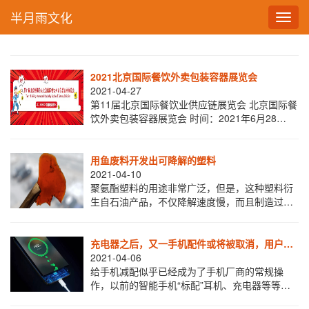
半月雨文化
Toggl
navig
2021北京国际餐饮外卖包装容器展览会
2021-04-27
第11届北京国际餐饮业供应链展览会 北京国际餐
饮外卖包装容器展览会 时间：2021年6月28
日-30日
用鱼废料开发出可降解的塑料
2021-04-10
聚氨酯塑料的用途非常广泛，但是，这种塑料衍
生自石油产品，不仅降解速度慢，而且制造过程
中还涉及有毒气体的使用。现在，纽芬兰纪念大
学的研究人员开发了一种鱼油基聚氨酯，其作用
类
充电器之后，又一手机配件或将被取消，用户：
这才是真环保！
2021-04-06
给手机减配似乎已经成为了手机厂商的常规操
作，以前的智能手机“标配”耳机、充电器等等，
如今送耳机的手机已经很少了，甚至不少手机厂