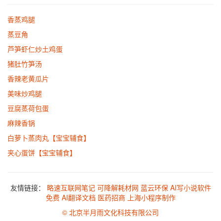
香蒸鸡腿
蒸豆角
芦笋虾仁炒土鸡蛋
猪肚竹笋汤
香辣老黄瓜片
美味炒鸡腿
豆腐蒸荷包蛋
麻辣香锅
白萝卜蒸肉丸【宝宝辅食】
夹心蛋饼【宝宝辅食】
友情链接：
略速互联网笔记
可降解耗材网
蓝云环保
AI写小说软件
免费
AI翻译文档
医药招商
上海小程序制作
© 北京半月雨文化科技有限公司