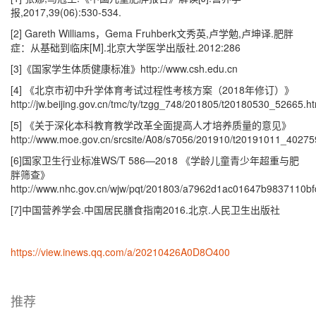
报,2017,39(06):530-534.
[2] Gareth Williams，Gema Fruhberk文秀英,卢学勉,卢坤译.肥胖
症：从基础到临床[M].北京大学医学出版社.2012:286
[3]《国家学生体质健康标准》http://www.csh.edu.cn
[4] 《北京市初中升学体育考试过程性考核方案（2018年修订）》
http://jw.beijing.gov.cn/tmc/ty/tzgg_748/201805/t20180530_52665.ht
[5] 《关于深化本科教育教学改革全面提高人才培养质量的意见》
http://www.moe.gov.cn/srcsite/A08/s7056/201910/t20191011_40275
[6]国家卫生行业标准WS/T 586—2018 《学龄儿童青少年超重与肥
胖筛查》
http://www.nhc.gov.cn/wjw/pqt/201803/a7962d1ac01647b9837110b
[7]中国营养学会.中国居民膳食指南2016.北京.人民卫生出版社
https://view.inews.qq.com/a/20210426A0D8O400
推荐