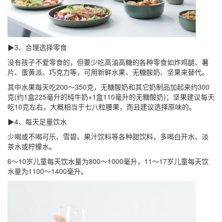
▶3、合理选择零食
没有孩子不爱零食的，但要少吃高油高糖的各种零食如炸鸡腿、薯
片、蛋黄派、巧克力等，可用新鲜水果、无糖酸奶、坚果来替代。
其中水果每天吃200～350克，无糖酸奶和其它奶制品加起来约300
克(约1盒225毫升的纯牛奶+1盒110毫升的无糖酸奶)；坚果建议每天
吃10克左右，大概相当于七八粒腰果，而且建议选择原味的。
▶4、每天足量饮水
少喝或不喝可乐、雪碧、果汁饮料等各种甜饮料，多喝白开水、淡
茶水或柠檬水。
6～10岁儿童每天饮水量为800～1000毫升，11～17岁儿童每天饮
水量为1100～1400毫升。