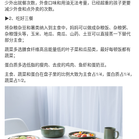
少外出就餐次数，外食口味和用油无法考量，已经超重的孩子更要
减少外食和点外卖的次数。
▶2、吃好三餐
将杂粮杂豆和薯类纳入到主食中，妈妈可以做成杂粮饭、杂粮粥、
杂粮馒头等，玉米、地瓜、南瓜、山药、土豆可以直接蒸一下替代
部分主食；
蔬菜多选膳食纤维高且能量低的叶子菜和瓜茄类，最好每顿饭都有
蔬菜；
蛋白质多选低脂的瘦肉、去皮的鸡肉、鱼虾和蛋奶豆。
主食、蔬菜和蛋白在盘子里的比例大致为主食占1/4，蛋白质占1/4，
蔬菜占1/2。