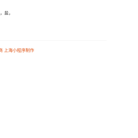
醋，盐，
商
上海小程序制作