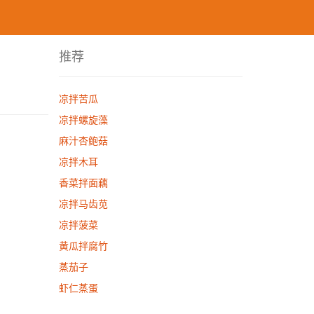
推荐
凉拌苦瓜
凉拌螺旋藻
麻汁杏鲍菇
凉拌木耳
香菜拌面藕
凉拌马齿苋
凉拌菠菜
黄瓜拌腐竹
蒸茄子
虾仁蒸蛋