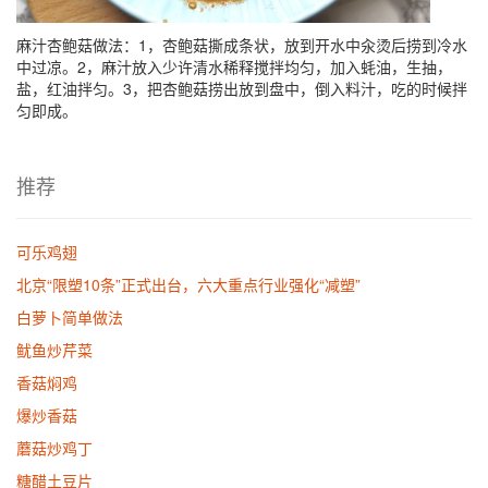
麻汁杏鲍菇做法：1，杏鲍菇撕成条状，放到开水中汆烫后捞到冷水
中过凉。2，麻汁放入少许清水稀释搅拌均匀，加入蚝油，生抽，
盐，红油拌匀。3，把杏鲍菇捞出放到盘中，倒入料汁，吃的时候拌
匀即成。
推荐
可乐鸡翅
北京“限塑10条”正式出台，六大重点行业强化“减塑”
白萝卜简单做法
鱿鱼炒芹菜
香菇焖鸡
爆炒香菇
蘑菇炒鸡丁
糖醋土豆片