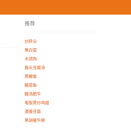
推荐
炒肝尖
黑白菜
木须肉
鱼头豆腐汤
蒸鲫鱼
酸菜鱼
酸汤肥牛
电饭煲炒鸡翅
酒香豆苗
黑胡椒牛柳