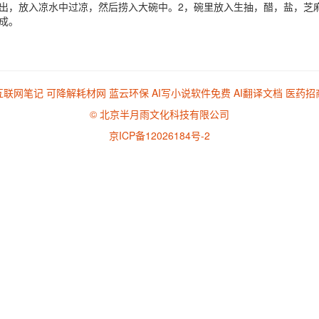
出，放入凉水中过凉，然后捞入大碗中。2，碗里放入生抽，醋，盐，芝
成。
互联网笔记
可降解耗材网
蓝云环保
AI写小说软件免费
AI翻译文档
医药招
© 北京半月雨文化科技有限公司
京ICP备12026184号-2