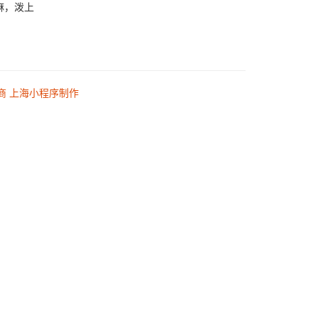
麻，泼上
商
上海小程序制作