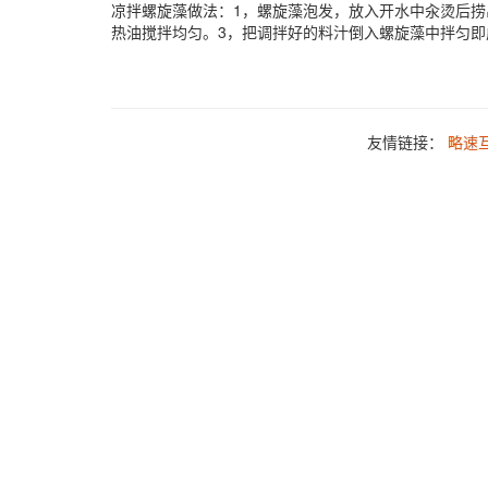
凉拌螺旋藻做法：1，螺旋藻泡发，放入开水中汆烫后捞
热油搅拌均匀。3，把调拌好的料汁倒入螺旋藻中拌匀即
友情链接：
略速