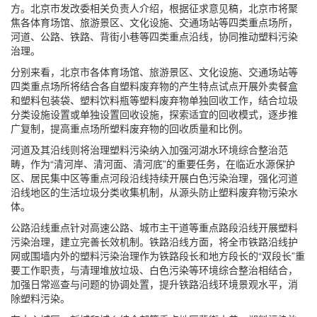
方。北京市发改委相关负责人介绍，根据征求意见稿，北京市将聚
焦各体育场馆、旅游景区、文化设施、交通场站等四类重点场所，
河道、公路、铁路、背街小巷等四类重点沿线，协同推动塑料污染
治理。
分别来看，北京市各体育场馆、旅游景区、文化设施、交通场站等
四类重点场所将结合各自塑料废弃物的产生特点试点开展外卖餐盒
和塑料包装袋、塑料饮料瓶等塑料废弃物单独回收工作，结合垃圾
分类设施设置或单独设置回收设施，探索适宜的回收模式，逐步推
广复制，提高重点场所塑料废弃物的回收质量和比例。
河道及其沿线则将治理塑料污染纳入加强河湖水环境综合整治范
畴，作为“清河岸、清河面、清河底”的重要任务，在临近水源保护
区、居民集中区等重点河段沿线持续开展白色污染治理，强化河道
沿线地区的生活垃圾分类收集机制，从源头防止塑料废弃物污染水
体。
公路沿线重点针对高速公路、城市主干道等重点路段沿线开展塑料
污染治理，建立完善长效机制。铁路沿线方面，将全市铁路沿线护
网或围墙内外的塑料污染治理作为铁路段长和地方段长的“双段长”重
要工作职责，与清理堆放垃圾、白色污染等环境综合整治相结合，
加强日常巡查与问题的协调处置，提升铁路沿线环境景观水平，消
除塑料污染。