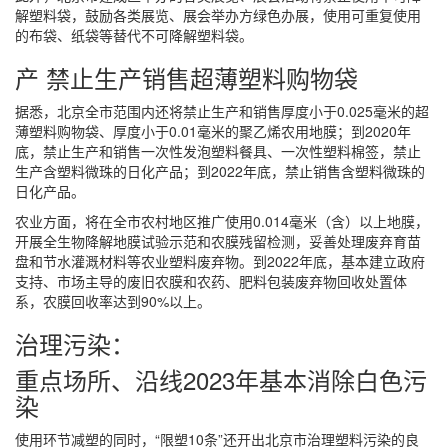
解塑料袋，鼓励各类展览、展会举办方绿色办展，使用可重复使用
的布袋、纸袋等替代不可降解塑料袋。
产 禁止生产销售超薄塑料购物袋
据悉，北京全市范围内还将禁止生产和销售厚度小于0.025毫米的超
薄塑料购物袋、厚度小于0.01毫米的聚乙烯农用地膜；到2020年
底，禁止生产和销售一次性发泡塑料餐具、一次性塑料棉签，禁止
生产含塑料微珠的日化产品；到2022年底，禁止销售含塑料微珠的
日化产品。
农业方面，将在全市农村地区推广使用0.014毫米（含）以上地膜，
开展全生物降解地膜试验示范和农膜残留检测，妥善处理废弃育苗
盘和节水灌溉材料等农业塑料废弃物。到2022年底，基本建立政府
支持、市场主导的废旧农膜和农药、肥料包装废弃物回收处置体
系，农膜回收率达到90%以上。
治理污染：
重点场所、沿线2023年基本消除白色污
染
使用环节减塑的同时，“限塑10条”还开出北京市治理塑料污染的良