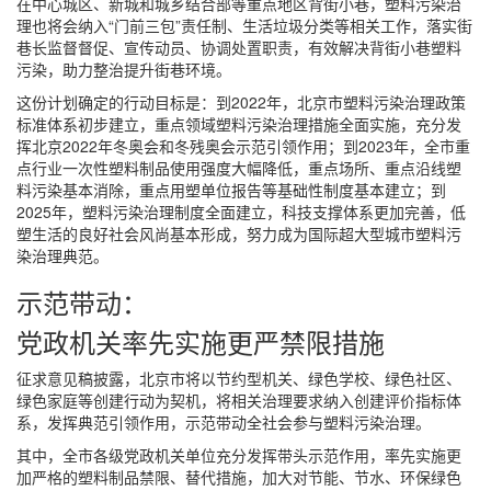
在中心城区、新城和城乡结合部等重点地区背街小巷，塑料污染治
理也将会纳入“门前三包”责任制、生活垃圾分类等相关工作，落实街
巷长监督督促、宣传动员、协调处置职责，有效解决背街小巷塑料
污染，助力整治提升街巷环境。
这份计划确定的行动目标是：到2022年，北京市塑料污染治理政策
标准体系初步建立，重点领域塑料污染治理措施全面实施，充分发
挥北京2022年冬奥会和冬残奥会示范引领作用；到2023年，全市重
点行业一次性塑料制品使用强度大幅降低，重点场所、重点沿线塑
料污染基本消除，重点用塑单位报告等基础性制度基本建立；到
2025年，塑料污染治理制度全面建立，科技支撑体系更加完善，低
塑生活的良好社会风尚基本形成，努力成为国际超大型城市塑料污
染治理典范。
示范带动：
党政机关率先实施更严禁限措施
征求意见稿披露，北京市将以节约型机关、绿色学校、绿色社区、
绿色家庭等创建行动为契机，将相关治理要求纳入创建评价指标体
系，发挥典范引领作用，示范带动全社会参与塑料污染治理。
其中，全市各级党政机关单位充分发挥带头示范作用，率先实施更
加严格的塑料制品禁限、替代措施，加大对节能、节水、环保绿色