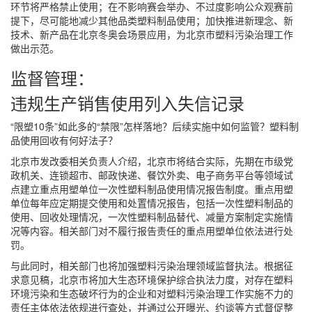
环节将严格禁止使用；在不影响赛会举办、不过度影响公众观赛前
提下，尽可能地减少其他品类塑料制品使用；加快推进新理念、新
技术、新产品在北京冬奥会场景应用，为北京市塑料污染治理工作
做出示范。
监督管理：
违规生产销售使用列入失信记录
“限塑10条”如此多的“禁限”怎样落地？后续实施中如何监管？塑料制
品使用回收有何好法子？
北京市发改委相关负责人介绍，北京市将结合实际，先期在市级党
政机关、连锁超市、邮政快递、餐饮外卖、电子商务平台等领域试
点建立重点用塑单位一次性塑料制品使用情况报告制度。重点用塑
单位每年应定期提交使用和处置情况报告，包括一次性塑料制品的
使用、回收处理情况，一次性塑料制品替代、减量方案制定实施情
况等内容。相关部门对不履行报告责任的重点用塑单位依法进行处
罚。
与此同时，相关部门也将加强塑料污染治理领域监督执法。根据征
求意见稿，北京市将加大生态环境保护综合执法力度，对存在塑料
环境污染和生态破坏行为的企业和对塑料污染治理工作实施不力的
责任主体依法依规进行查处，并通过公开曝光、约谈等方式督促整