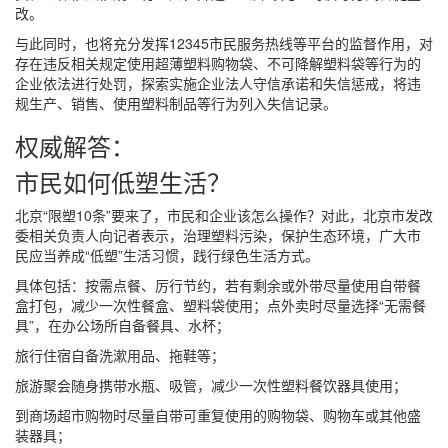
改。
与此同时，也将充分发挥12345市民服务热线等平台的监督作用，对
存在违反相关规定使用超薄塑料购物袋、不可降解塑料袋等行为的
企业依法进行处罚，探索实施企业法人守信承诺和失信惩戒，将违
规生产、销售、使用塑料制品等行为列入失信记录。
权威解答：
市民如何低塑生活？
北京“限塑10条”要来了，市民和企业该怎么操作？对此，北京市发改
委相关负责人向记者表示，治理塑料污染，保护生态环境，广大市
民应当养成“低塑”生活习惯，践行绿色生活方式。
具体包括：按需点餐、厉行节约，若有剩余或外带尽量使用自带餐
盒打包，减少一次性餐盒、塑料袋使用；点外卖时尽量选择“无需餐
具”，在办公场所自备餐具、水杯；
旅行住宿自备洗漱用品、拖鞋等；
旅游聚会随身携带水瓶、吸管，减少一次性塑料餐饮器具使用；
到商场超市购物时尽量自带可重复使用的购物袋、购物车或其他盛
装器具；