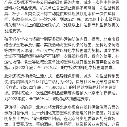
产品以及循环再生办公用品的政府采购力度，减少一次性中性笔等
塑料办公用品使用。机关单位食堂禁止提供不可降解一次性塑料餐
具、杯子，各类会议不得主动提供塑料瓶装饮用水和一次性塑料
杯，鼓励参会人员自带饮水杯。到2022年底，85%以上的市级党政
机关和75%以上的区级党政机关（处级以上）达到节约型党政机关
创建要求。
孩子们在学校也将能学到更多塑料污染防治内容。据悉，北京市将
结合课堂教学及讲座、实践活动将塑料污染的危害、塑料污染防治
等内容纳入课程；全市大中小学以绿色学校创建为契机，减少学校
食堂不可降解塑料袋和不可降解一次性塑料餐具、餐盒的使用，在
运动场馆、食堂等区域设置单独的塑料瓶及其他塑料废弃物回收设
施。到2022年底，全市70%以上的学校达到绿色学校创建要求。
此外还将选择绿色生活方式、倡导绿色消费、减少一次性塑料制品
使用等内容纳入社区绿色生活行为公约，倡导社区居民形成减塑生
活方式。到2022年底，全市60%以上的社区达到绿色社区创建要
求。同时将减少一次性塑料制品使用等内容纳入北京市创建标准，
到2022年底，全市60%以上的家庭达到创建要求。
更值得一提的是，北京市将发挥北京冬奥会在塑料污染治理方面的
示范引领作用，进一步细化完善塑料污染治理的具体措施。对国家
明令禁止生产、销售的塑料制品，在北京冬奥组委管理的竞赛场
馆、非竞赛场馆、签约酒店、服务场所，以及相关业务领域、办赛