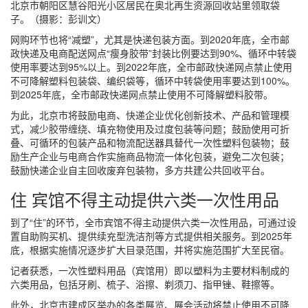
北京市朝阳区慧谷阳光小区居民在奥北再生资源回收站里领取袋
子。（摄影：彭训文）
网购环节也将“减塑”，尤其是快递包装方面。到2020年底，全市邮
政快递及电商配送网点“瘦身胶带”封装比例要达到90%、循环中转袋
使用率要达到95%以上。到2022年底，全市邮政快递网点禁止使用
不可降解塑料包装袋、编织袋等，循环中转袋使用率要达到100%。
到2025年底，全市邮政快递网点禁止使用不可降解塑料胶带。
为此，北京市将鼓励电商、快递企业优化创新技术、产品和管理模
式，减少胶带缠绕、填充物使用及过度包装等问题；鼓励使用可折
叠、可循环的包装产品和物流配送器具替代一次性塑料包装物；鼓
励生产企业与电商合作实施商品物流一体化包装，避免二次包装；
鼓励快递企业自主回收废弃包装物，多方共建公共回收平台。
住 宾馆不得主动提供六类一次性用品
到了“住”的环节，全市宾馆不得主动提供六类一次性用品，可通过设
置自助购买机、提供续充型洗洁剂等方式提供相关服务。到2025年
底，根据实施情况逐步扩大目录范围，并将实施范围扩大至民宿。
记者获悉，一次性塑料用品（宾馆用）即以塑料为主要材料制成的
六类用品，包括牙刷、梳子、浴擦、剃须刀、指甲锉、鞋擦等。
此外，北京市建成区举办的各类展览、展会活动将禁止使用不可降