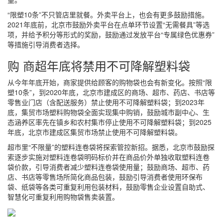
“限塑10条”不只管店里就餐。外卖平台上，也会有更多鼓励措施。
2021年底前，北京市鼓励外卖平台在点单环节设置“无需餐具”等选
项，并给予积分等形式的奖励，鼓励通过发放平台“专属绿色优惠券”
等措施引导消费者选择。
购 商超年底将禁用不可降解塑料袋
从今年年底开始，商家提供给顾客的购物袋也会有新变化。按照“限
塑10条”，到2020年底，北京市建成区的商场、超市、药店、书店等
零售业门店（含配送服务）禁止使用不可降解塑料袋；到2023年
底，集贸市场塑料购物袋全面实现集中购销，鼓励城市副中心、生
态涵养区率先在镇乡和农村集市停止使用不可降解塑料袋；到2025
年底，北京市建成区集贸市场禁止使用不可降解塑料袋。
超市里“不限量”的塑料连卷袋将探索管控新招。据悉，北京市鼓励探
索逐步实施对塑料连卷袋明码标价并在商品价外单独收取塑料连卷
袋价款，引导消费者减少塑料连卷袋使用量；鼓励商场、超市、药
店、书店等零售场所简化商品包装，鼓励引导消费者使用环保布
袋、纸袋等各类可重复利用包装材料，鼓励零售企业设置自助式、
智慧化可重复利用购物袋售卖装置。