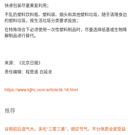
快递包装尽量重复利用；
不乱扔塑料饮料瓶、塑料袋、烟头和其他塑料垃圾，随手清理身边
的塑料垃圾，按生活垃圾分类要求投放；
在特殊场合下必须使用一次性塑料制品时，尽量选择纸基或生物降
解制品进行替代。
来源：《北京日报》
责任编辑：程思遥 白延龙
https://www.kjjhc.com/article/id-18.html
推荐
谷雨前后湿气大，多吃“三荤三素”，顺应节气，不分体质全家受益