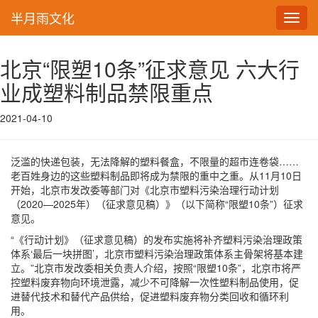
半月雨文化
Toggl
navig
北京“限塑10条”征求意见 六大行
业成塑料制品禁限重点
2021-04-10
泛滥的快递包装，无法降解的塑料餐盒，不限量的超市连卷袋……
老百姓身边的这些塑料制品即将成为禁限的重中之重。从11月10日
开始，北京市发改委等部门对《北京市塑料污染治理行动计划
（2020—2025年）（征求意见稿）》（以下简称“限塑10条”）征求
意见。
“《行动计划》（征求意见稿）的发布实施将补齐塑料污染治理政策
体系‘最后一块拼图’，北京市塑料污染治理政策体系主骨架将基本建
立。”北京市发改委相关负责人介绍，按照“限塑10条”，北京市将严
控塑料废弃物向环境泄露，减少不可降解一次性塑料制品使用，促
进替代技术和替代产品供给，促进塑料废弃物分类回收和循环利
用。