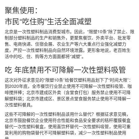
聚焦使用：
市民“吃住购”生活全面减塑
北京是一次性塑料制品消费型城市。因此，“限塑10条”除了禁止、限
制部分塑料制品的生产和销售外，更聚焦餐饮、外卖平台、批发零
售、电商快递、住宿会展、农业生产等六大重点行业强化减塑力
度，严控一次性塑料制品向自然环境泄露。更形象地说，老百姓生
活中的吃、住、购等方方面面都将“减塑”。
吃 年底禁用不可降解一次性塑料吸管
这次对外征求意见的“限塑10条”给餐饮塑料用品划下了“时间大限”：
到2020年底，全市餐饮行业禁止使用不可降解一次性塑料吸管、咖
啡搅拌棒；北京市建成区外卖（含堂食打包）服务禁止使用不可降
解塑料袋；北京市建成区、景区景点堂食服务禁止使用不可降解一
次性塑料餐具。
这些不可降解的一次性塑料制品该用什么替代？根据征求意见稿，
北京市鼓励餐饮企业使用符合性能和食品安全要求的秸秆覆膜餐盒
替代一次性塑料餐盒，使用直饮杯替代一次性塑料吸管，使用可重
复利用的购物袋替代不可降解塑料袋，减少一次性塑料制品使用
量。