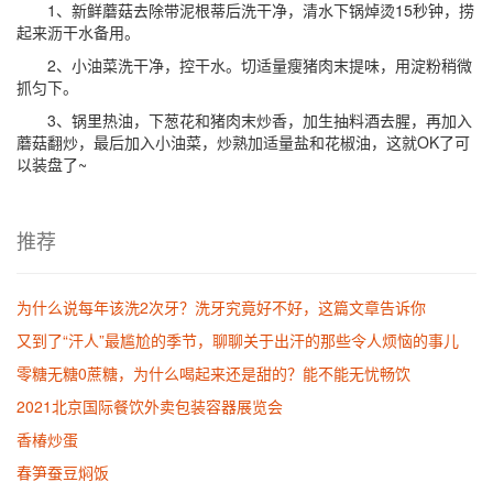
1、新鲜蘑菇去除带泥根蒂后洗干净，清水下锅焯烫15秒钟，捞
起来沥干水备用。
2、小油菜洗干净，控干水。切适量瘦猪肉末提味，用淀粉稍微
抓匀下。
3、锅里热油，下葱花和猪肉末炒香，加生抽料酒去腥，再加入
蘑菇翻炒，最后加入小油菜，炒熟加适量盐和花椒油，这就OK了可
以装盘了~
推荐
为什么说每年该洗2次牙？洗牙究竟好不好，这篇文章告诉你
又到了“汗人”最尴尬的季节，聊聊关于出汗的那些令人烦恼的事儿
零糖无糖0蔗糖，为什么喝起来还是甜的？能不能无忧畅饮
2021北京国际餐饮外卖包装容器展览会
香椿炒蛋
春笋蚕豆焖饭