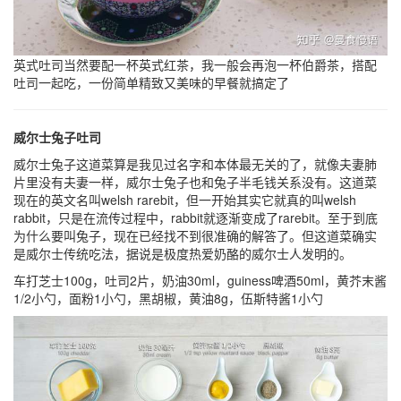
英式吐司当然要配一杯英式红茶，我一般会再泡一杯伯爵茶，搭配
吐司一起吃，一份简单精致又美味的早餐就搞定了
威尔士兔子吐司
威尔士兔子这道菜算是我见过名字和本体最无关的了，就像夫妻肺
片里没有夫妻一样，威尔士兔子也和兔子半毛钱关系没有。这道菜
现在的英文名叫welsh rarebit，但一开始其实它就真的叫welsh
rabbit，只是在流传过程中，rabbit就逐渐变成了rarebit。至于到底
为什么要叫兔子，现在已经找不到很准确的解答了。但这道菜确实
是威尔士传统吃法，据说是极度热爱奶酪的威尔士人发明的。
车打芝士100g，吐司2片，奶油30ml，guiness啤酒50ml，黄芥末酱
1/2小勺，面粉1小勺，黑胡椒，黄油8g，伍斯特酱1小勺