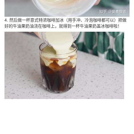
4. 然后做一杯意式特浓咖啡加冰（用手冲、冷泡咖啡都可以）把做
好的牛油果奶油浇在咖啡上，就得到一杯牛油果奶盖冰咖啡啦！