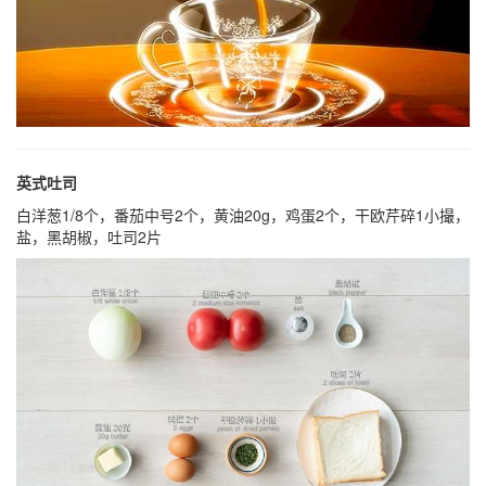
英式吐司
白洋葱1/8个，番茄中号2个，黄油20g，鸡蛋2个，干欧芹碎1小撮，
盐，黑胡椒，吐司2片