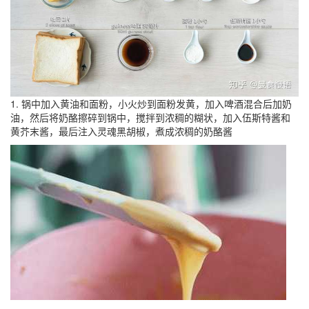
1. 锅中加入黄油和面粉，小火炒到面粉发黄，加入啤酒混合后加奶
油，然后将奶酪擦碎到锅中，搅拌到浓稠的糊状，加入伍斯特酱和
黄芥末酱，最后注入灵魂黑胡椒，煮成浓稠的奶酪酱