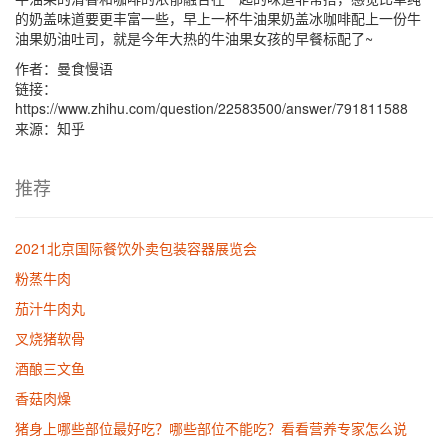
的奶盖味道要更丰富一些，早上一杯牛油果奶盖冰咖啡配上一份牛
油果奶油吐司，就是今年大热的牛油果女孩的早餐标配了~
作者：曼食慢语
链接：
https://www.zhihu.com/question/22583500/answer/791811588
来源：知乎
推荐
2021北京国际餐饮外卖包装容器展览会
粉蒸牛肉
茄汁牛肉丸
叉烧猪软骨
酒酿三文鱼
香菇肉燥
猪身上哪些部位最好吃？哪些部位不能吃？看看营养专家怎么说